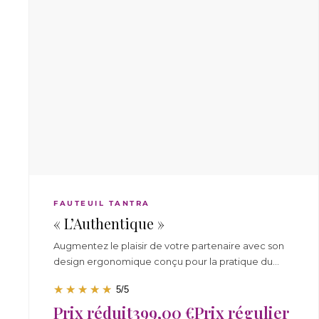
t
r
a
a
i
r
FAUTEUIL TANTRA
« L’Authentique »
Augmentez le plaisir de votre partenaire avec son
design ergonomique conçu pour la pratique du
tantra. Stimulez votre libido et découvrez plus de
5
/
5
40 positions inédites. Modèle robuste et facile
Prix réduit
399,00 €
Prix régulier
d'entretien, idéal pour votre Loveroom. Le divan