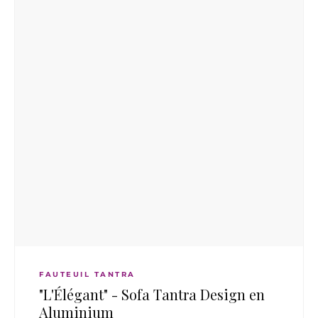
o
o
u
u
t
e
e
r
a
u
u
p
p
a
n
n
i
e
e
r
FAUTEUIL TANTRA
"L'Élégant" - Sofa Tantra Design en
Aluminium