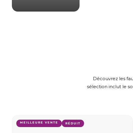
Découvrez les faut
sélection inclut le s
MEILLEURE VENTE
RÉDUIT
j