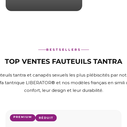
BESTSELLERS
TOP VENTES FAUTEUILS TANTRA
euils tantra et canapés sexuels les plus plébiscités par not
ofa tantrique LIBERATOR® et nos modèles français en simili c
confort, leur design et leur durabilité.
PREMIUM
A
A
RÉDUIT
j