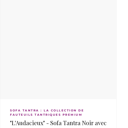
o
u
t
e
r
a
u
p
a
n
i
e
r
SOFA TANTRA : LA COLLECTION DE
FAUTEUILS TANTRIQUES PREMIUM
"L'Audacieux" - Sofa Tantra Noir avec